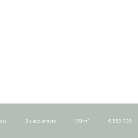
ers
3 slaapkamers
159 m²
€ 880.000