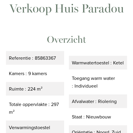
Verkoop Huis Paradou
Overzicht
Referentie
85863367
Warmwatertoestel
Ketel
Kamers
9 kamers
Toegang warm water
Individueel
Ruimte
224 m²
Afvalwater
Riolering
Totale oppervlakte
297
m²
Staat
Nieuwbouw
Verwarmingstoestel
Oriëntatie
Noord, Zuid