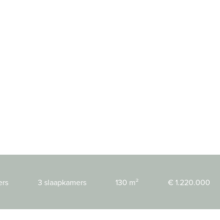
ers
3 slaapkamers
130 m²
€ 1.220.000