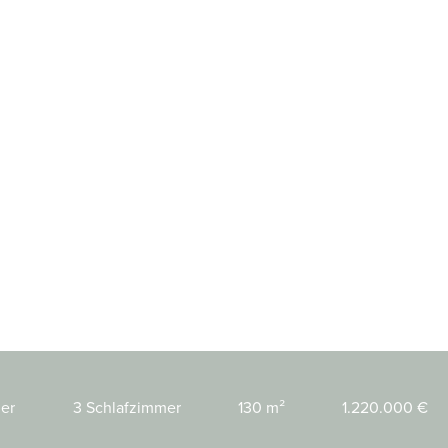
er
3 Schlafzimmer
130 m²
1.220.000 €